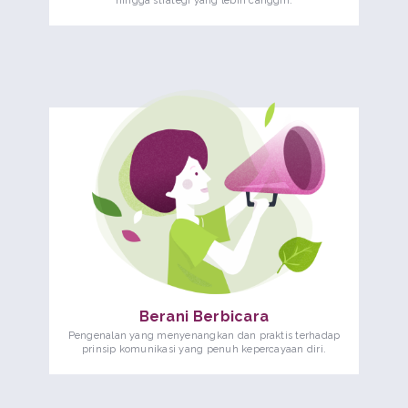
hingga strategi yang lebih canggih.
Berani Berbicara
Pengenalan yang menyenangkan dan praktis terhadap
prinsip komunikasi yang penuh kepercayaan diri.