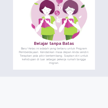
Belajar tanpa Batas
Baru! Kelas ini adalah yang terbaru untuk Program
Pemberdayaan. Kendalikan masa depan Anda sendiri.
Terapkan pola pikir berkembang. Siapkan diri untuk
kehidupan di luar sebagai pekerja rumah tangga
migran.