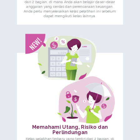
dari 2 bagian, di mana Anda akan belajar dasar-dasar
anggaran yang cerdas dan perencanaan keuangan.
Anda perlu menyelesaikan kelas pelatihan ini sebelum
dapat mengikuti kelas lainnya.
Memahami Utang, Risiko dan
Perlindungan
Kelas pelatihan terbaru yang terdiri dari 2 bagian, di