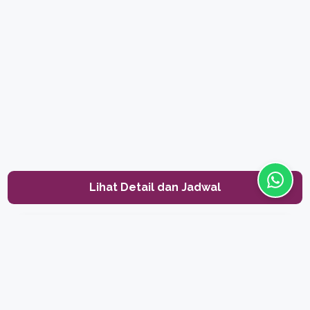
Lihat Detail dan Jadwal
Enrich
Typically replies within a day
Sign Up to Receive Our News