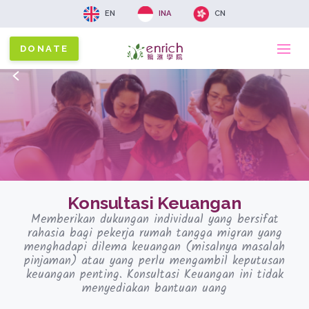
EN
INA
CN
DONATE
Ma
Back
x
na
Konsultasi Keuangan
Memberikan dukungan individual yang bersifat
rahasia bagi pekerja rumah tangga migran yang
menghadapi dilema keuangan (misalnya masalah
pinjaman) atau yang perlu mengambil keputusan
keuangan penting. Konsultasi Keuangan ini tidak
menyediakan bantuan uang