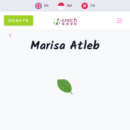
EN
INA
CN
DONATE
Ma
x
Marisa Atleb
na