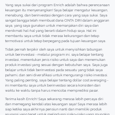
Yang saya sukai dari program Enrich adalah bahwa perencanaan
keuangan itu menyenangkan! Saya belajar mengatur keuangan,
menabung, dan berinvestasi dengan cara yang saya sukai. Saya
sangat bangga telah membuat dana CINTA DIRI dalam anggaran
saya, yang saya gunakan untuk memanjakan diri saya dan
menikmati hal-hal yang berarti dalam hidup saya. Hal ini
membantu saya untuk tidak merasa kekurangan dan tetap
termotivasi untuk tetap berpegang pada tujuan keuangan saya.
Tidak pernah terpikir oleh saya untuk menyisihkan tabungan
untuk berinvestasi - melalui program ini, saya belajar tentang
investasi, menentukan jenis risiko untuk saya dan menemukan
produk investasi yang sesuai dengan kebutuhan saya. Saya juga
belajar untuk tidak berinvestasi pada sesuatu yang tidak saya
pahami, dan seni diversifikasi untuk mengurangi risiko investasi.
Yang paling penting, saya belajar tentang dollar cost averaging -
ini membantu saya untuk berinvestasi secara konsisten dari
waktu ke waktu tanpa harus mencoba memprediksi pasar.
Terima kasih Enrich! Saya sekarang merasa lebih percaya diri
dan memegang kendali atas keuangan saya! Saya merasa lebih
siap ketika saya akhirnya pensiun nanti dan memiliki produk
asuransi yang tepat untuk melindungi risiko-risiko yang mungkin